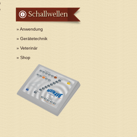
s
e
Schallwellen
» Anwendung
» Gerätetechnik
» Veterinär
» Shop